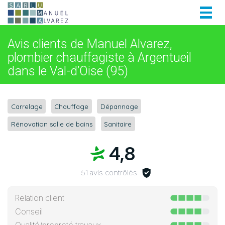
Togg
navig
Avis clients de Manuel Alvarez,
plombier chauffagiste à Argentueil
dans le Val-d’Oise (95)
Carrelage
Chauffage
Dépannage
Rénovation salle de bains
Sanitaire
4,8
51 avis contrôlés
Relation client
Conseil