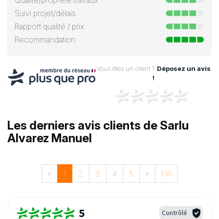
Qualité/propreté travaux
Suivi projet/délais
Rapport qualité / prix
Recommandation
Vous êtes un client ?
Déposez un avis
!
Les derniers avis clients de Sarlu
Alvarez Manuel
«
1
2
3
4
5
»
Fin
5
Contrôlé