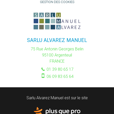
GESTION DES COOKIES
SARLU ALVAREZ MANUEL
75 Rue Antonin Georges Belin
95100
Argenteuil
FRANCE
01 39 80 65 17
06 09 83 65 64
Sarlu Alvarez Manuel est sur le site