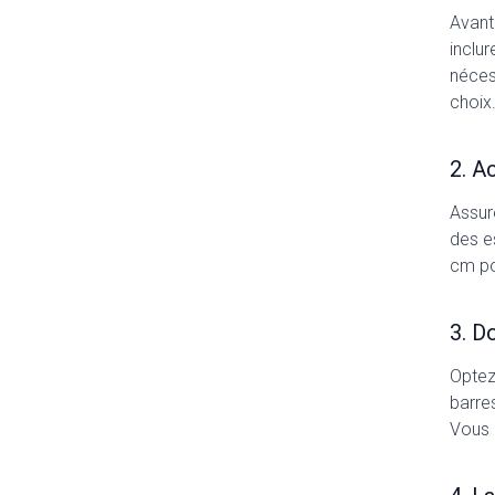
Avant
inclu
néces
choix
2. A
Assure
des e
cm po
3. D
Optez 
barre
Vous 