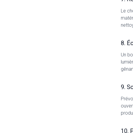
Le ch
matéri
netto
8. É
Un bon
lumièr
gênan
9. S
Prévo
ouver
produi
10. 