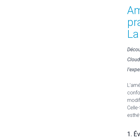
Am
pr
La
Décou
Cloud
l'expe
L’amé
confo
modif
Celle
esthé
1. É