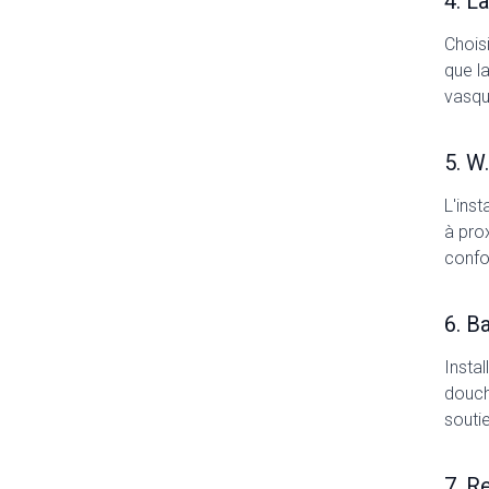
4. L
Chois
que la
vasqu
5. W
L'inst
à pro
confor
6. B
Instal
douch
souti
7. R