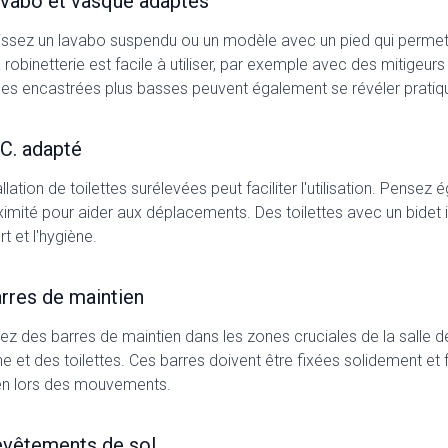
avabo et vasque adaptés
issez un lavabo suspendu ou un modèle avec un pied qui permet l
 robinetterie est facile à utiliser, par exemple avec des mitigeurs
es encastrées plus basses peuvent également se révéler pratiq
.C. adapté
allation de toilettes surélevées peut faciliter l'utilisation. Pens
ximité pour aider aux déplacements. Des toilettes avec un bidet
t et l'hygiène.
arres de maintien
lez des barres de maintien dans les zones cruciales de la salle de
e et des toilettes. Ces barres doivent être fixées solidement et
en lors des mouvements.
evêtements de sol