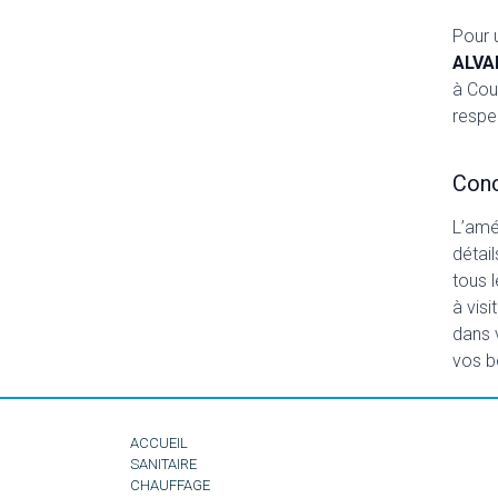
Pour 
ALVA
à Cou
respe
Conc
L’amé
détai
tous 
à visi
dans 
vos b
ACCUEIL
SANITAIRE
CHAUFFAGE